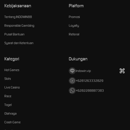
Kebijaksanaan
Platform
Tentang INDOWIN88
Promosi
Responsible Gambling
Loyalty
Pusat Bantuan
Referral
Syarat dan Ketentuan
Kategori
Dukungan
Hot Games
Indowin.vip
Slots
+6281263332829
Live Casino
+6282288887383
Race
Togel
Olahraga
Crash Game