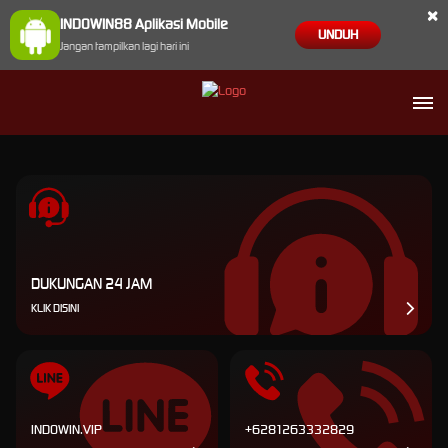
×
INDOWIN88 Aplikasi Mobile
UNDUH
Jangan tampilkan lagi hari ini
DUKUNGAN 24 JAM
KLIK DISINI
INDOWIN.VIP
+6281263332829