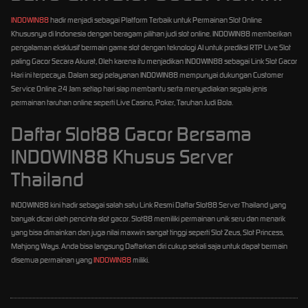
INDOWIN88
hadir menjadi sebagai Platform Terbaik untuk Permainan Slot Online
Khususnya di Indonesia dengan beragam pilihan judi slot online. INDOWIN88 memberikan
pengalaman eksklusif bermain game slot dengan teknologi AI untuk prediksi RTP Live Slot
paling Gacor Secara Akurat, Oleh karena itu menjadikan INDOWIN88 sebagai Link Slot Gacor
Hari ini terpecaya. Dalam segi pelayanan INDOWIN88 mempunyai dukungan Customer
Service Online 24 Jam setiap hari siap membantu serta menyediakan segala jenis
permainan taruhan online seperti Live Casino, Poker, Taruhan Judi Bola.
Daftar Slot88 Gacor Bersama
INDOWIN88 Khusus Server
Thailand
INDOWIN88 kini hadir sebagai salah satu Link Resmi Daftar Slot88 Server Thailand yang
banyak dicari oleh pencinta slot gacor. Slot88 memiliki permainan unik seru dan menarik
yang bisa dimainkan dan juga nilai maxwin sangat tinggi seperti Slot Zeus, Slot Princess,
Mahjong Ways. Anda bisa langsung Daftarkan diri cukup sekali saja untuk dapat bermain
disemua permainan yang
INDOWIN88
miliki.