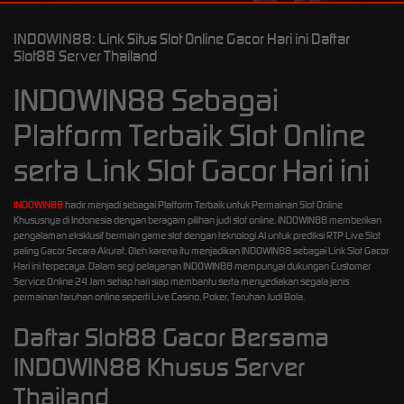
INDOWIN88: Link Situs Slot Online Gacor Hari ini Daftar
Slot88 Server Thailand
INDOWIN88 Sebagai
Platform Terbaik Slot Online
serta Link Slot Gacor Hari ini
INDOWIN88
hadir menjadi sebagai Platform Terbaik untuk Permainan Slot Online
Khususnya di Indonesia dengan beragam pilihan judi slot online. INDOWIN88 memberikan
pengalaman eksklusif bermain game slot dengan teknologi AI untuk prediksi RTP Live Slot
paling Gacor Secara Akurat, Oleh karena itu menjadikan INDOWIN88 sebagai Link Slot Gacor
Hari ini terpecaya. Dalam segi pelayanan INDOWIN88 mempunyai dukungan Customer
Service Online 24 Jam setiap hari siap membantu serta menyediakan segala jenis
permainan taruhan online seperti Live Casino, Poker, Taruhan Judi Bola.
Daftar Slot88 Gacor Bersama
INDOWIN88 Khusus Server
Thailand