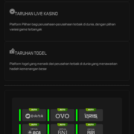
TARUHAN LIVE KASINO
Platform Pilihan bagi perusahaan-perusahaan terbaik di dunia, dengan pilihan
variasi game terbanyak
TARUHAN TOGEL
Platform togel yang menarik dari perusahan terbaik di dunia yang menawarkan
hadiah kemenangan besar