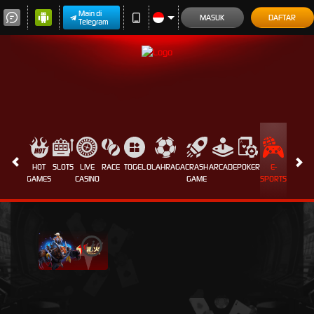
Main di
MASUK
DAFTAR
Telegram
HOT
SLOTS
LIVE
RACE
TOGEL
OLAHRAGA
CRASH
ARCADE
POKER
E-
SABUN
GAMES
CASINO
GAME
SPORTS
AYAM
i