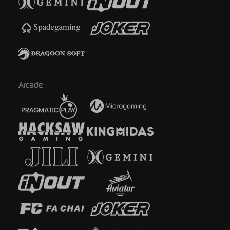
Arcade