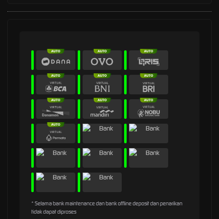
* Selama bank maintenance dan bank offline deposit dan penarikan
tidak dapat diproses