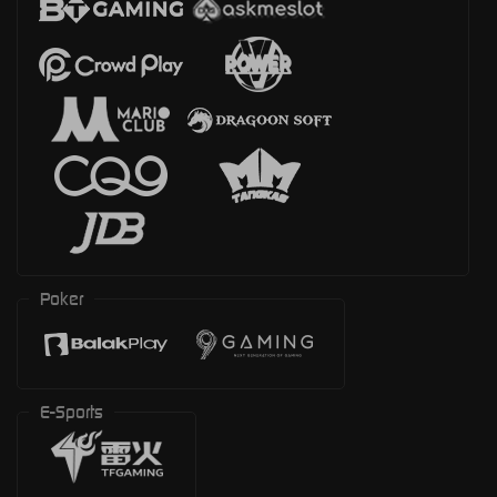
Poker
E-Sports