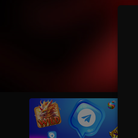
Sweet Bonanza 2500
bow****8
IDR
3,924,000.00
Mahjong Wins Triple Pot
a****i
IDR
3,032,200.00
Sweet Bonanza 1000
gac****h
IDR
2,903,500.00
Rujak Bonanza
dede****9
IDR
2,755,500.00
Sweet Bonanza Xmas
ro****3
IDR
2,548,000.00
Starlight Princess Super Scatter