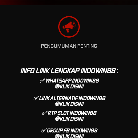
PENGUMUMAN PENTING
INFO LINK LENGKAP INDOWIN88
:
✅ WHATSAPP INDOWIN88
🌐
KLIK DISINI
✅ LINK ALTERNATIF INDOWIN88
🌐
KLIK DISINI
✅ RTP SLOT INDOWIN88
🌐
KLIK DISINI
✅ GROUP FB INDOWIN88
🌐
KLIK DISINI