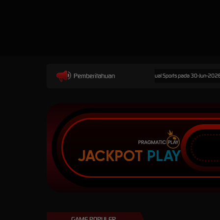
Pemberitahuan
Pemeliharaan Terjadwal: PP Virtual Sports pada 30-Jun-2026 dari 1
JACKPOT
PLAY
GAME POPULER