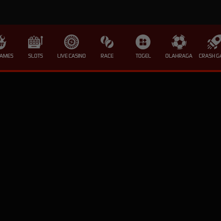
GAMES
SLOTS
LIVE CASINO
RACE
TOGEL
OLAHRAGA
CRASH 