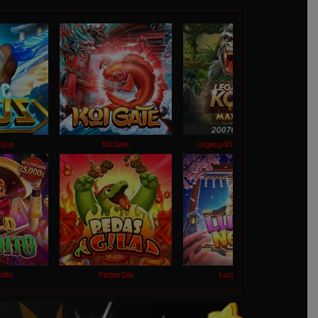
Zeus
Koi Gate
Legacy of Kong Maxways
dito
Pedas Gila
Lucky Neko