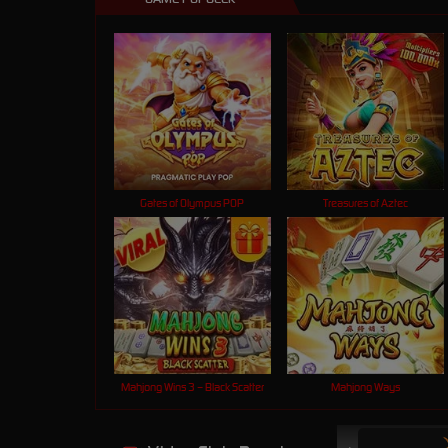
Gates of Olympus POP
Treasures of Aztec
Mahjong Wins 3 – Black Scatter
Mahjong Ways