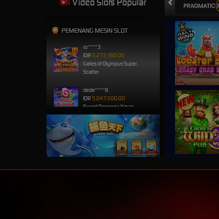
Video Slots Popular
PEMENANG MESIN SLOT
ro****3
IDR
5,272,160.00
Gates of Olympus Super
Scatter
dede****9
IDR
5,047,500.00
Sweet Bonanza Xmas
an****8
IDR
4,872,000.00
Mahjong Wins 2
joyju****r
IDR
4,334,400.00
Gates of Olympus Super
Scatter
bo****1
IDR
3,957,800.00