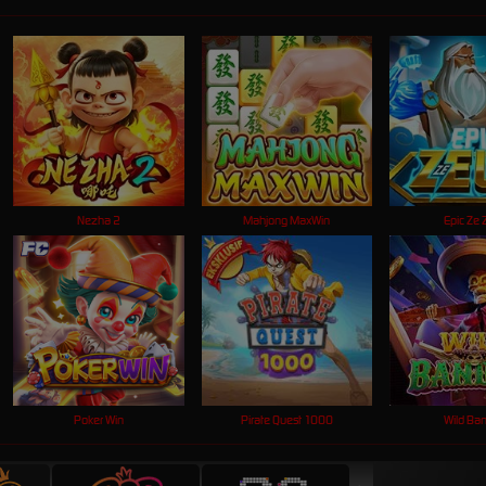
Nezha 2
Mahjong MaxWin
Epic Ze 
Poker Win
Pirate Quest 1000
Wild Ban