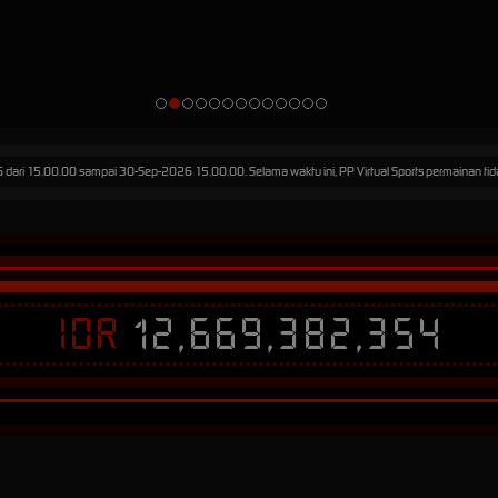
5.00.00 sampai 30-Sep-2026 15.00.00. Selama waktu ini, PP Virtual Sports permainan tidak aka
IDR
12,669,382,354