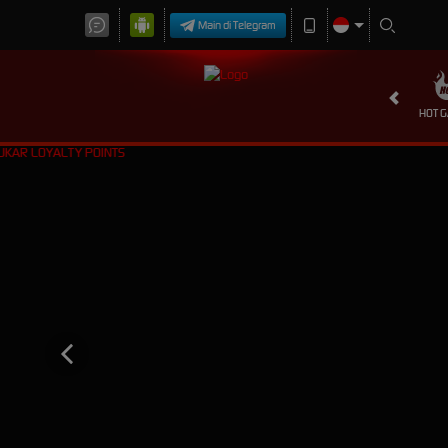
Main di Telegram
HOT 