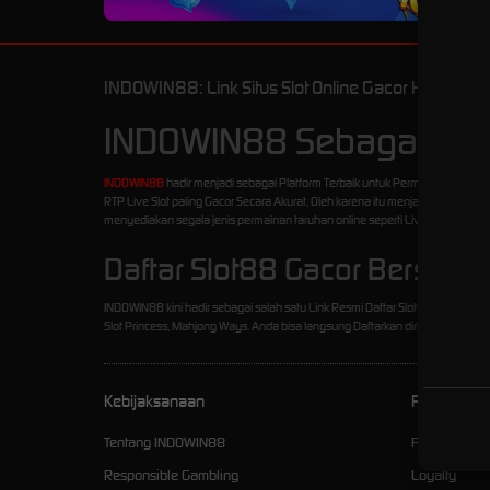
INDOWIN88: Link Situs Slot Online Gacor Hari ini Da
INDOWIN88 Sebagai Platfo
INDOWIN88
hadir menjadi sebagai Platform Terbaik untuk Permainan Slot On
RTP Live Slot paling Gacor Secara Akurat, Oleh karena itu menjadikan INDO
menyediakan segala jenis permainan taruhan online seperti Live Casino, Poker
Daftar Slot88 Gacor Bersam
INDOWIN88 kini hadir sebagai salah satu Link Resmi Daftar Slot88 Server Thail
Slot Princess, Mahjong Ways. Anda bisa langsung Daftarkan diri cukup sekal
Kebijaksanaan
Platform
Tentang INDOWIN88
Promosi
Responsible Gambling
Loyalty