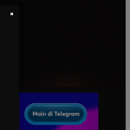
×
Pindai kode
untuk Und
Android A